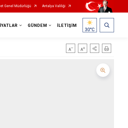
et Genel Müdürlüğü
Antalya Valiliği
İYATLAR
GÜNDEM
İLETİŞİM
30
°C