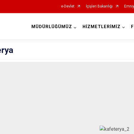
e-Devlet
İçişleri Bakanlığı
Emniy
MÜDÜRLÜĞÜMÜZ
HİZMETLERİMİZ
F
erya