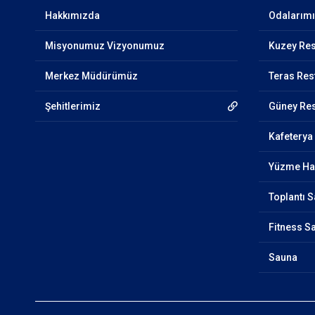
Hakkımızda
Odalarım
Misyonumuz Vizyonumuz
Kuzey Res
Merkez Müdürümüz
Teras Res
Şehitlerimiz
Güney Res
Kafeterya
Yüzme Ha
Toplantı 
Fitness S
Sauna